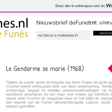
Deze site is ontworpen met de
Nieuwsbrief deFunes.nl
Blog
Stem
Schrijf j
verstur
Le Gendarme se marie (1968)
Tijdens de zomer opent de brigade van Saint-Tropez de jacht op
Cruchot neemt enthousiast deel aan deze onderneming. Terwijl 
achtervolgt, begaat hij ettelijke verkeersovertredingen. Hij 
rechtbank verschijnen en kan maar met moeite zijn identiteit b
toeval vindt Cruchot de wegpiraat weer en het blijkt de weduwe
een kolonel van de Franse rijkswachtbrigade. Ludovic wordt
bliksem getroffen...